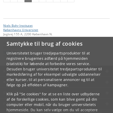
Niels Bohr Institutet
Københavns Universitet
Jagtvej 155 A, 2200 København N.
Samtykke til brug af cookies
Kontakt:
Niels Bohr Institutet
NBI
@
nbi
.
ku
.
dk
Universitetet bruger tredjepartsprodukter til at
Tlf:
+45 35 32 79 00
registrere brugernes adfærd på hjemmesiden
(statistik) for løbende at forbedre vores service.
Desuden bruger universitetet tredjepartsprodukter til
KØBENHAVNS UNIVERSITET
markedsføring af for eksempel udvalgte uddannelser
eller kurser, til at personalisere annoncer og til at
KONTAKT
følge op på effekten af kampagner.
SERVICES
Klik på "Se cookies" for at se en liste over udbyderne
af de forskellige cookies, som kan blive gemt på din
FOR STUDERENDE OG ANSATTE
computer eller mobil, når du bruger universitetets
hjemmeside. Du kan selv vælge om du vil acceptere