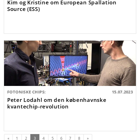
Kim og Kristine om European Spallation
Source (ESS)
FOTONISKE CHIPS:
15.07.2023
Peter Lodahl om den københavnske
kvantechip-revolution
Forrige
(nuværende)
Næste
«
1
2
3
4
5
6
7
8
»