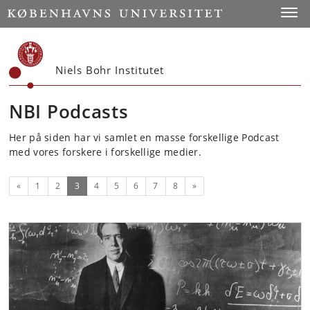
Start
Toggl
Niels Bohr Institutet
NBI Podcasts
Her på siden har vi samlet en masse forskellige Podcast
med vores forskere i forskellige medier.
Forrige
(nuværende)
Næste
«
1
2
3
4
5
6
7
8
»