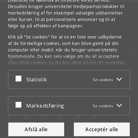
Desuden bruger universitetet tredjepartsprodukter til
KØBENHAVNS UNIVERSITET
markedsføring af for eksempel udvalgte uddannelser
eller kurser, til at personalisere annoncer og til at
KONTAKT
følge op på effekten af kampagner.
SERVICES
Klik på "Se cookies" for at se en liste over udbyderne
af de forskellige cookies, som kan blive gemt på din
FOR STUDERENDE OG ANSATTE
computer eller mobil, når du bruger universitetets
hjemmeside. Du kan selv vælge om du vil acceptere
JOB OG KARRIERE
eller afslå cookies, og du kan altid ændre dit samtykke
under
Cookie- og privatlivspolitik
som du finder i
NØDSITUATIONER
bunden af hver side.
Acceptér eller afslå
Statistik
Se cookies
Googles privatlivspolitik
WEB
MØD KU PÅ
Acceptér eller afslå
Markedsføring
Se cookies
Afslå alle
Acceptér alle