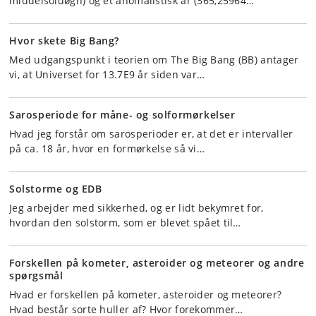
middelsoldøgn) og et anomalistisk år (365,25964…
Hvor skete Big Bang?
Med udgangspunkt i teorien om The Big Bang (BB) antager
vi, at Universet for 13.7E9 år siden var…
Sarosperiode for måne- og solformørkelser
Hvad jeg forstår om sarosperioder er, at det er intervaller
på ca. 18 år, hvor en formørkelse så vi…
Solstorme og EDB
Jeg arbejder med sikkerhed, og er lidt bekymret for,
hvordan den solstorm, som er blevet spået til…
Forskellen på kometer, asteroider og meteorer og andre
spørgsmål
Hvad er forskellen på kometer, asteroider og meteorer?
Hvad består sorte huller af? Hvor forekommer…