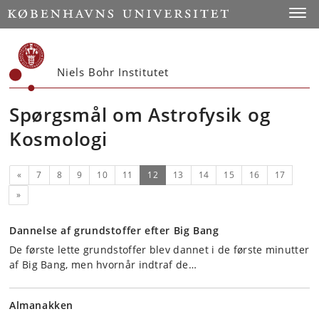
Start
Toggl
Niels Bohr Institutet
Spørgsmål om Astrofysik og
Kosmologi
Forrige
(nuværende)
«
7
8
9
10
11
12
13
14
15
16
17
Næste
»
Dannelse af grundstoffer efter Big Bang
De første lette grundstoffer blev dannet i de første minutter
af Big Bang, men hvornår indtraf de…
Almanakken