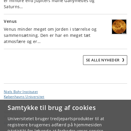
er mindre end Jupiters måne Ganymedes og
Saturns…
Venus
Venus minder meget om Jorden i størrelse og
sammensætning. Den er har en meget tæt
atmosfære og er…
SE ALLE NYHEDER
Niels Bohr Institutet
Københavns Universitet
Jagtvej 155 A, 2200 København N.
Samtykke til brug af cookies
Kontakt:
Peter Laursen
Universitetet bruger tredjepartsprodukter til at
spoerg
.
om
.
fysik
@
nbi
.
ku
.
dk
registrere brugernes adfærd på hjemmesiden
(statistik) for løbende at forbedre vores service.