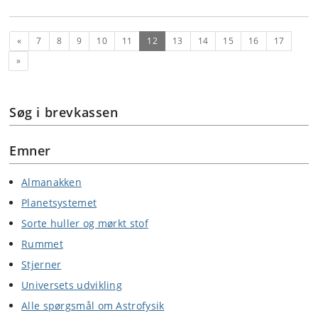
Forrige
(nuværende)
«
7
8
9
10
11
12
13
14
15
16
17
Næste
»
Søg i brevkassen
Emner
Almanakken
Planetsystemet
Sorte huller og mørkt stof
Rummet
Stjerner
Universets udvikling
Alle spørgsmål om Astrofysik