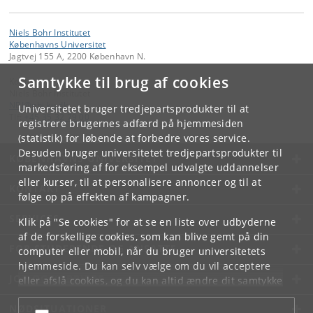
Niels Bohr Institutet
Københavns Universitet
Jagtvej 155 A, 2200 København N.
Samtykke til brug af cookies
Kontakt:
Niels Bohr Institutet
NBI
@
nbi
.
ku
.
dk
Universitetet bruger tredjepartsprodukter til at
Tlf:
+45 35 32 79 00
registrere brugernes adfærd på hjemmesiden
(statistik) for løbende at forbedre vores service.
Desuden bruger universitetet tredjepartsprodukter til
KØBENHAVNS UNIVERSITET
markedsføring af for eksempel udvalgte uddannelser
eller kurser, til at personalisere annoncer og til at
KONTAKT
følge op på effekten af kampagner.
SERVICES
Klik på "Se cookies" for at se en liste over udbyderne
af de forskellige cookies, som kan blive gemt på din
FOR STUDERENDE OG ANSATTE
computer eller mobil, når du bruger universitetets
hjemmeside. Du kan selv vælge om du vil acceptere
JOB OG KARRIERE
eller afslå cookies, og du kan altid ændre dit samtykke
under
Cookie- og privatlivspolitik
som du finder i
NØDSITUATIONER
bunden af hver side.