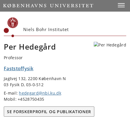
Start
Toggl
Niels Bohr Institutet
Per Hedegård
Professor
Faststoffysik
Jagtvej 132, 2200 København N
03 Fysik D, 03-0-S12
E-mail:
hedegard@nbi.ku.dk
Mobil: +4528750435
SE FORSKERPROFIL OG PUBLIKATIONER