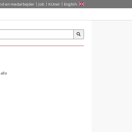
ind en medarbejder
Job
KUnet
English