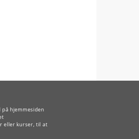
rd på hjemmesiden
et
ller kurser, til at