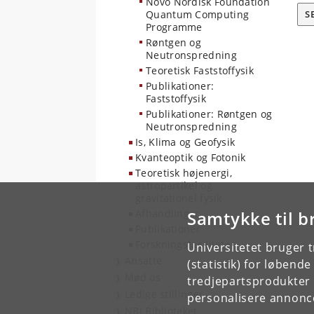
Novo Nordisk Foundation
Quantum Computing
S
Programme
Røntgen og
Neutronspredning
Teoretisk Faststoffysik
Publikationer:
Faststoffysik
Publikationer: Røntgen og
Neutronspredning
Is, Klima og Geofysik
Kvanteoptik og Fotonik
Teoretisk højenergi,
astropartikel og
gravitationel fysik
Afhandlinger
Samtykke til b
Publikationer
Forskningsfaciliteter
Universitetet bruger 
Ansatte
(statistik) for løbend
Mød os
tredjepartsprodukter t
Ledige stillinger
personalisere annonce
NBI Biblioteket