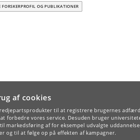
E FORSKERPROFIL OG PUBLIKATIONER
rug af cookies
tredjepartsprodukter til at registrere brugernes adfæ
e at forbedre vores service. Desuden bruger universitet
il markedsføring af for eksempel udvalgte uddannelser e
r og til at følge op på effekten af kampagner.