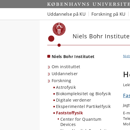
Start
Uddannelse på KU
Forskning på KU
Niels Bohr Institute
Niels Bohr Institutet
Niel
Om instituttet
H
Uddannelser
Forskning
Lek
Astrofysik
Biokompleksitet og Biofysik
Fas
Digitale verdener
Jag
Eksperimentel Partikelfysik
Faststoffysik
E-m
Tel
Center for Quantum
Mob
Devices