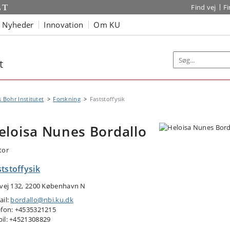
Find vej
F
Nyheder
Innovation
Om KU
t
s Bohr Institutet
Forskning
Faststoffysik
eloisa Nunes Bordallo
tor
tstoffysik
tvej 132, 2200 København N
ail:
bordallo@nbi.ku.dk
efon: +4535321215
il: +4521308829