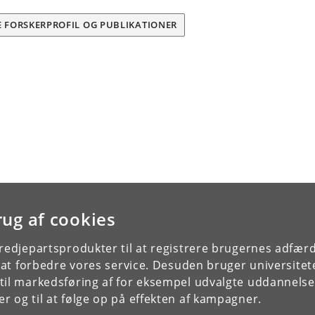
E FORSKERPROFIL OG PUBLIKATIONER
rug af cookies
tredjepartsprodukter til at registrere brugernes adfæ
e at forbedre vores service. Desuden bruger universitet
il markedsføring af for eksempel udvalgte uddannelser e
r og til at følge op på effekten af kampagner.