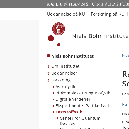
Start
Uddannelse på KU
Forskning på KU
Niels Bohr Institute
Niels Bohr Institutet
Niel
Om instituttet
R
Uddannelser
Forskning
S
Astrofysik
Biokompleksitet og Biofysik
Pos
Digitale verdener
Fas
Eksperimentel Partikelfysik
Faststoffysik
Uni
Center for Quantum
E-m
Devices
Tel