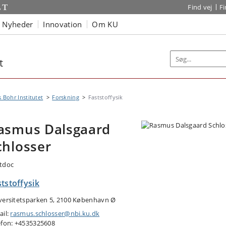
Find vej
F
Nyheder
Innovation
Om KU
t
s Bohr Institutet
Forskning
Faststoffysik
asmus Dalsgaard
chlosser
tdoc
tstoffysik
versitetsparken 5, 2100 København Ø
ail:
rasmus.schlosser@nbi.ku.dk
efon: +4535325608