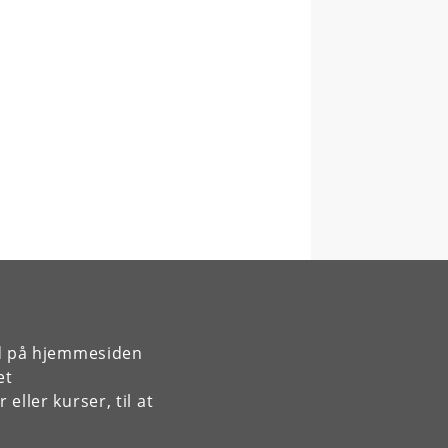
rd på hjemmesiden
et
ller kurser, til at