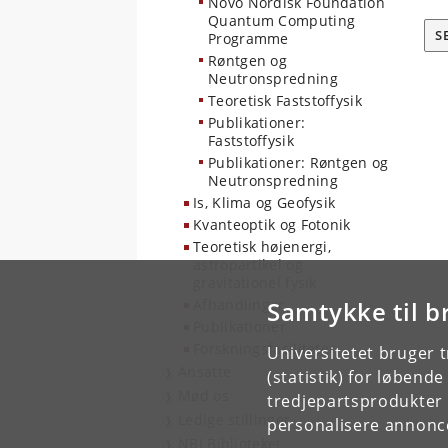
Novo Nordisk Foundation
Quantum Computing
S
Programme
Røntgen og
Neutronspredning
Teoretisk Faststoffysik
Publikationer:
Faststoffysik
Publikationer: Røntgen og
Neutronspredning
Is, Klima og Geofysik
Kvanteoptik og Fotonik
Teoretisk højenergi,
astropartikel og
gravitationel fysik
Afhandlinger
Samtykke til b
Publikationer
Forskningsfaciliteter
Universitetet bruger 
Ansatte
(statistik) for løbend
Mød os
tredjepartsprodukter t
Ledige stillinger
personalisere annonce
NBI Biblioteket