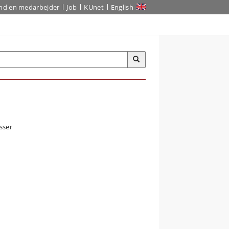
ind en medarbejder
Job
KUnet
English