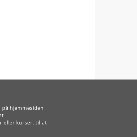
rd på hjemmesiden
et
ller kurser, til at