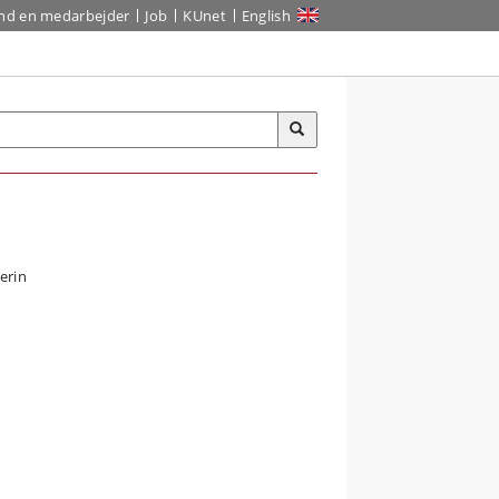
ind en medarbejder
Job
KUnet
English