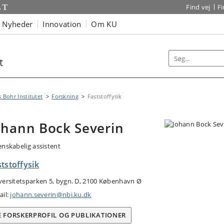
Find vej
F
Nyheder
Innovation
Om KU
t
s Bohr Institutet
Forskning
Faststoffysik
ohann Bock Severin
enskabelig assistent
tstoffysik
versitetsparken 5, bygn. D, 2100 København Ø
ail:
johann.severin@nbi.ku.dk
E FORSKERPROFIL OG PUBLIKATIONER