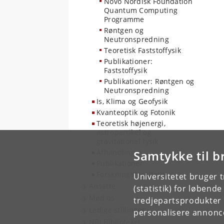
Novo Nordisk Foundation
Quantum Computing
Programme
Røntgen og
Neutronspredning
Teoretisk Faststoffysik
Publikationer:
Faststoffysik
Publikationer: Røntgen og
Neutronspredning
Is, Klima og Geofysik
Kvanteoptik og Fotonik
Teoretisk højenergi,
astropartikel og
gravitationel fysik
Afhandlinger
Samtykke til b
Publikationer
Forskningsfaciliteter
Universitetet bruger 
Ansatte
(statistik) for løbend
Mød os
tredjepartsprodukter t
Ledige stillinger
personalisere annonce
NBI Biblioteket