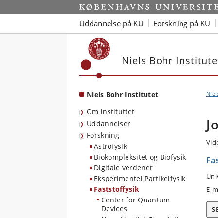
Start
Uddannelse på KU
Forskning på KU
Niels Bohr Institute
Niels Bohr Institutet
Niel
Om instituttet
J
Uddannelser
Forskning
Vid
Astrofysik
Biokompleksitet og Biofysik
Fas
Digitale verdener
Uni
Eksperimentel Partikelfysik
Faststoffysik
E-m
Center for Quantum
Devices
S