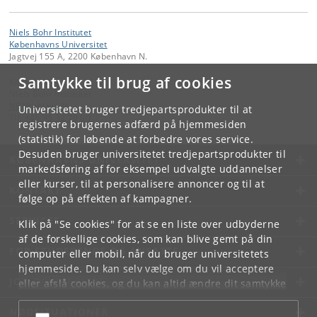
Niels Bohr Institutet
Københavns Universitet
Jagtvej 155 A, 2200 København N.
Samtykke til brug af cookies
Kontakt:
Niels Bohr Institutet
NBI
@
nbi
.
ku
.
dk
Universitetet bruger tredjepartsprodukter til at
Tlf:
+45 35 32 79 00
registrere brugernes adfærd på hjemmesiden
(statistik) for løbende at forbedre vores service.
Desuden bruger universitetet tredjepartsprodukter til
KØBENHAVNS UNIVERSITET
markedsføring af for eksempel udvalgte uddannelser
eller kurser, til at personalisere annoncer og til at
KONTAKT
følge op på effekten af kampagner.
SERVICES
Klik på "Se cookies" for at se en liste over udbyderne
af de forskellige cookies, som kan blive gemt på din
FOR STUDERENDE OG ANSATTE
computer eller mobil, når du bruger universitetets
hjemmeside. Du kan selv vælge om du vil acceptere
JOB OG KARRIERE
eller afslå cookies, og du kan altid ændre dit samtykke
under
Cookie- og privatlivspolitik
som du finder i
NØDSITUATIONER
bunden af hver side.