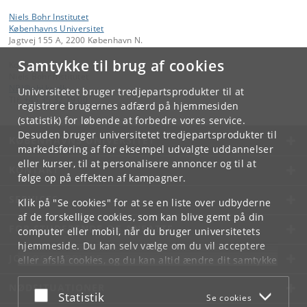
Niels Bohr Institutet
Københavns Universitet
Jagtvej 155 A, 2200 København N.
Samtykke til brug af cookies
Kontakt:
Niels Bohr Institutet
NBI
@
nbi
.
ku
.
dk
Universitetet bruger tredjepartsprodukter til at
Tlf:
+45 35 32 79 00
registrere brugernes adfærd på hjemmesiden
(statistik) for løbende at forbedre vores service.
Desuden bruger universitetet tredjepartsprodukter til
KØBENHAVNS UNIVERSITET
markedsføring af for eksempel udvalgte uddannelser
eller kurser, til at personalisere annoncer og til at
KONTAKT
følge op på effekten af kampagner.
SERVICES
Klik på "Se cookies" for at se en liste over udbyderne
af de forskellige cookies, som kan blive gemt på din
FOR STUDERENDE OG ANSATTE
computer eller mobil, når du bruger universitetets
hjemmeside. Du kan selv vælge om du vil acceptere
JOB OG KARRIERE
eller afslå cookies, og du kan altid ændre dit samtykke
under
Cookie- og privatlivspolitik
som du finder i
NØDSITUATIONER
bunden af hver side.
Acceptér eller afslå
Statistik
Se cookies