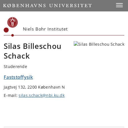
Start
Toggl
Niels Bohr Institutet
Silas Billeschou
Schack
Studerende
Faststoffysik
Jagtvej 132, 2200 København N
E-mail:
silas.schack@nbi.ku.dk