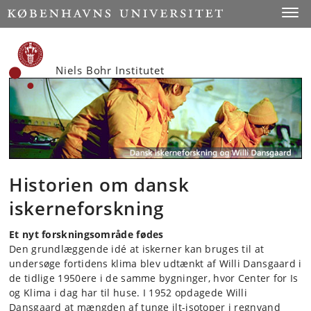
Start
Toggl
Niels Bohr Institutet
Historien om dansk
iskerneforskning
Et nyt forskningsområde fødes
Den grundlæggende idé at iskerner kan bruges til at
undersøge fortidens klima blev udtænkt af Willi Dansgaard i
de tidlige 1950ere i de samme bygninger, hvor Center for Is
og Klima i dag har til huse. I 1952 opdagede Willi
Dansgaard at mængden af tunge ilt-isotoper i regnvand