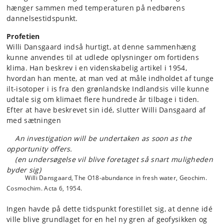
hænger sammen med temperaturen på nedbørens
dannelsestidspunkt.
Profetien
Willi Dansgaard indså hurtigt, at denne sammenhæng
kunne anvendes til at udlede oplysninger om fortidens
klima. Han beskrev i en videnskabelig artikel i 1954,
hvordan han mente, at man ved at måle indholdet af tunge
ilt-isotoper i is fra den grønlandske Indlandsis ville kunne
udtale sig om klimaet flere hundrede år tilbage i tiden.
Efter at have beskrevet sin idé, slutter Willi Dansgaard af
med sætningen
An investigation will be undertaken as soon as the
opportunity offers.
(en undersøgelse vil blive foretaget så snart muligheden
byder sig)
Willi Dansgaard, The O18-abundance in fresh water, Geochim.
Cosmochim. Acta 6, 1954.
Ingen havde på dette tidspunkt forestillet sig, at denne idé
ville blive grundlaget for en hel ny gren af geofysikken og