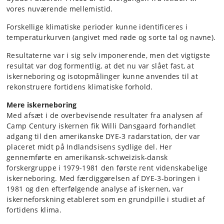
vores nuværende mellemistid.
Forskellige klimatiske perioder kunne identificeres i
temperaturkurven (angivet med røde og sorte tal og navne).
Resultaterne var i sig selv imponerende, men det vigtigste
resultat var dog formentlig, at det nu var slået fast, at
iskerneboring og isotopmålinger kunne anvendes til at
rekonstruere fortidens klimatiske forhold.
Mere iskerneboring
Med afsæt i de overbevisende resultater fra analysen af
Camp Century iskernen fik Willi Dansgaard forhandlet
adgang til den amerikanske DYE-3 radarstation, der var
placeret midt på Indlandsisens sydlige del. Her
gennemførte en amerikansk-schweizisk-dansk
forskergruppe i 1979-1981 den første rent videnskabelige
iskerneboring. Med færdiggørelsen af DYE-3-boringen i
1981 og den efterfølgende analyse af iskernen, var
iskerneforskning etableret som en grundpille i studiet af
fortidens klima.