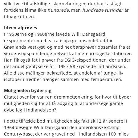
ville føre til adskillige iskerneboringer, der har fastlagt
fortidens klima ikke
hundrede
, men
hundrede tusinder
år
tilbage i tiden.
Ideen afprøves
I 1950erne og 1960erne lavede Willi Dansgaard
eksperimenter med is fra isbjerge opsamlet ud for
Grønlands vestkyst, og med nedbørsprøver opsamlet fra et
verdensopspændende netværk af meteorologiske stationer.
Han fik også fat i prøver fra EGIG-ekspeditionen, der under
det andet geofysiske år i 1957-58 krydsede Indlandsisen.
Alle disse målinger bekræftede, at andelen af tunge ilt-
isotoper i nedbør hænger sammen med temperaturen.
Muligheden byder sig
Citatet ovenfor var ren drømmetænkning, for hvor tit byder
muligheden sig for at få adgang til at undersøge gamle
dybe lag i Indlandsisen?
I dette tilfælde bød muligheden sig faktisk 12 år senere! I
1964 besøgte Willi Dansgaard den amerikanske Camp
Century-base, der var gravet ned i Indlandsisen 100 miles