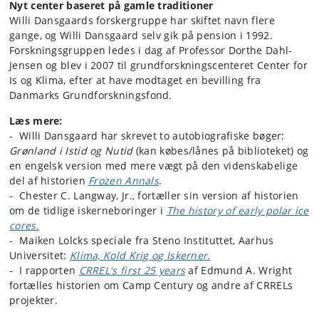
Nyt center baseret på gamle traditioner
Willi Dansgaards forskergruppe har skiftet navn flere
gange, og Willi Dansgaard selv gik på pension i 1992.
Forskningsgruppen ledes i dag af Professor Dorthe Dahl-
Jensen og blev i 2007 til grundforskningscenteret Center for
Is og Klima, efter at have modtaget en bevilling fra
Danmarks Grundforskningsfond.
Læs mere:
- Willi Dansgaard har skrevet to autobiografiske bøger:
Grønland i Istid og Nutid
(kan købes/lånes på biblioteket) og
en engelsk version med mere vægt på den videnskabelige
del af historien
Frozen Annals
.
- Chester C. Langway, Jr., fortæller sin version af historien
om de tidlige iskerneboringer i
The history of early polar ice
cores.
- Maiken Lolcks speciale fra Steno Instituttet, Aarhus
Universitet:
Klima, Kold Krig og Iskerner.
- I rapporten
CRREL's first 25 years
af Edmund A. Wright
fortælles historien om Camp Century og andre af CRRELs
projekter.