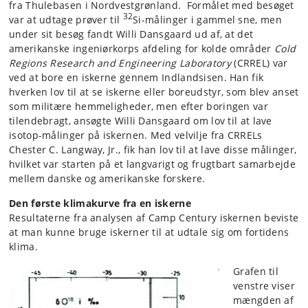
fra Thulebasen i Nordvestgrønland. Formålet med besøget
32
var at udtage prøver til
Si-målinger i gammel sne, men
under sit besøg fandt Willi Dansgaard ud af, at det
amerikanske ingeniørkorps afdeling for kolde områder
Cold
Regions Research and Engineering Laboratory
(CRREL) var
ved at bore en iskerne gennem Indlandsisen. Han fik
hverken lov til at se iskerne eller boreudstyr, som blev anset
som militære hemmeligheder, men efter boringen var
tilendebragt, ansøgte Willi Dansgaard om lov til at lave
isotop-målinger på iskernen. Med velvilje fra CRRELs
Chester C. Langway, Jr., fik han lov til at lave disse målinger,
hvilket var starten på et langvarigt og frugtbart samarbejde
mellem danske og amerikanske forskere.
Den første klimakurve fra en iskerne
Resultaterne fra analysen af Camp Century iskernen beviste
at man kunne bruge iskerner til at udtale sig om fortidens
klima.
Grafen til
venstre viser
mængden af