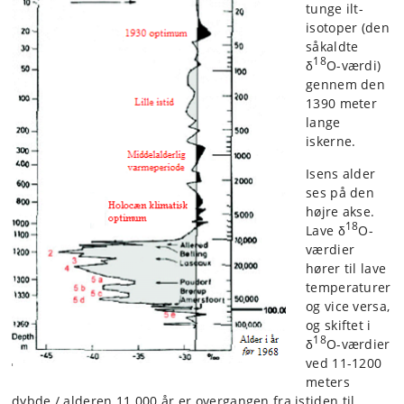
tunge ilt-
isotoper (den
såkaldte
18
δ
O-værdi)
gennem den
1390 meter
lange
iskerne.
Isens alder
ses på den
højre akse.
18
Lave δ
O-
værdier
hører til lave
temperaturer
og vice versa,
og skiftet i
18
δ
O-værdier
ved 11-1200
meters
dybde / alderen 11.000 år er overgangen fra istiden til