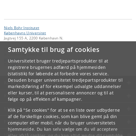
Niels Bohr Institutet
Københavns Universitet
Jagtvej 155 A, 2200 København N.
Samtykke til brug af cookies
Kontakt:
Is-, klima- og geofysik
pice
@
nbi
.
ku
.
dk
Universitetet bruger tredjepartsprodukter til at
Tlf:
+45
registrere brugernes adfærd på hjemmesiden
(statistik) for løbende at forbedre vores service.
Desuden bruger universitetet tredjepartsprodukter til
KØBENHAVNS UNIVERSITET
markedsføring af for eksempel udvalgte uddannelser
eller kurser, til at personalisere annoncer og til at
KONTAKT
følge op på effekten af kampagner.
SERVICES
Klik på "Se cookies" for at se en liste over udbyderne
af de forskellige cookies, som kan blive gemt på din
FOR STUDERENDE OG ANSATTE
computer eller mobil, når du bruger universitetets
hjemmeside. Du kan selv vælge om du vil acceptere
JOB OG KARRIERE
eller afslå cookies, og du kan altid ændre dit samtykke