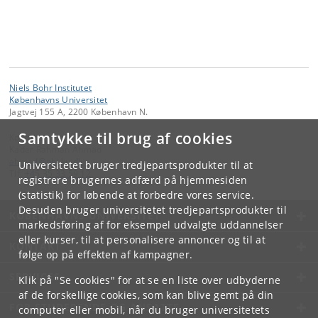
Niels Bohr Institutet
Københavns Universitet
Jagtvej 155 A, 2200 København N.
Samtykke til brug af cookies
Kontakt:
Kader Rahman Ahmad
ahmad
@
nbi
.
ku
.
dk
Universitetet bruger tredjepartsprodukter til at
Tlf:
+45 35 33 59 12
registrere brugernes adfærd på hjemmesiden
(statistik) for løbende at forbedre vores service.
Desuden bruger universitetet tredjepartsprodukter til
KØBENHAVNS UNIVERSITET
markedsføring af for eksempel udvalgte uddannelser
eller kurser, til at personalisere annoncer og til at
KONTAKT
følge op på effekten af kampagner.
SERVICES
Klik på "Se cookies" for at se en liste over udbyderne
af de forskellige cookies, som kan blive gemt på din
FOR STUDERENDE OG ANSATTE
computer eller mobil, når du bruger universitetets