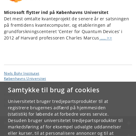
Microsoft flytter ind på Københavns Universitet
Det mest omtalte kvanteprojekt de senere år er satsningen
på fremtidens kvantecomputer, og etableringen af
grundforskningscenteret ’Center for Quantum Devices’ i
2012 af Harvard professoren Charles Marcus
.... >>
Niels Bohr Institutet
Københavns Universitet
Jagtvej 155 A, 2200 København N.
Samtykke til brug af cookies
Kontakt:
Kommunikation
Universitetet bruger tredjepartsprodukter til at
kommunikation
@
nbi
.
ku
.
dk
registrere brugernes adfærd på hjemmesiden
(statistik) for løbende at forbedre vores service.
Desuden bruger universitetet tredjepartsprodukter til
KØBENHAVNS UNIVERSITET
markedsføring af for eksempel udvalgte uddannelser
eller kurser, til at personalisere annoncer og til at
KONTAKT