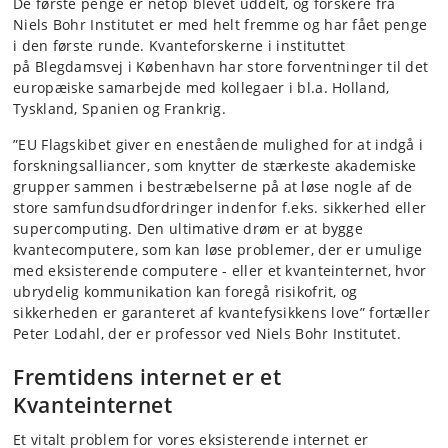
De første penge er netop blevet uddelt, og forskere fra
Niels Bohr Institutet er med helt fremme og har fået penge
i den første runde. Kvanteforskerne i instituttet
på Blegdamsvej i København har store forventninger til det
europæiske samarbejde med kollegaer i bl.a. Holland,
Tyskland, Spanien og Frankrig.
”EU Flagskibet giver en enestående mulighed for at indgå i
forskningsalliancer, som knytter de stærkeste akademiske
grupper sammen i bestræbelserne på at løse nogle af de
store samfundsudfordringer indenfor f.eks. sikkerhed eller
supercomputing. Den ultimative drøm er at bygge
kvantecomputere, som kan løse problemer, der er umulige
med eksisterende computere - eller et kvanteinternet, hvor
ubrydelig kommunikation kan foregå risikofrit, og
sikkerheden er garanteret af kvantefysikkens love” fortæller
Peter Lodahl, der er professor ved Niels Bohr Institutet.
Fremtidens internet er et
Kvanteinternet
Et vitalt problem for vores eksisterende internet er