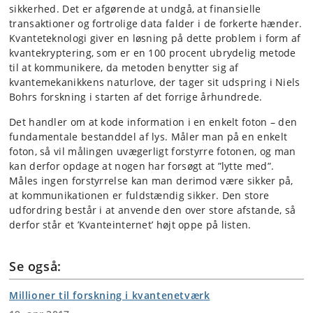
sikkerhed. Det er afgørende at undgå, at finansielle
transaktioner og fortrolige data falder i de forkerte hænder.
Kvanteteknologi giver en løsning på dette problem i form af
kvantekryptering, som er en 100 procent ubrydelig metode
til at kommunikere, da metoden benytter sig af
kvantemekanikkens naturlove, der tager sit udspring i Niels
Bohrs forskning i starten af det forrige århundrede.
Det handler om at kode information i en enkelt foton – den
fundamentale bestanddel af lys. Måler man på en enkelt
foton, så vil målingen uvægerligt forstyrre fotonen, og man
kan derfor opdage at nogen har forsøgt at ”lytte med”.
Måles ingen forstyrrelse kan man derimod være sikker på,
at kommunikationen er fuldstændig sikker. Den store
udfordring består i at anvende den over store afstande, så
derfor står et ’Kvanteinternet’ højt oppe på listen.
Se også:
Millioner til forskning i kvantenetværk