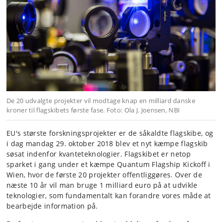
De 20 udvalgte projekter vil modtage knap en milliard danske
kroner til flagskibets første fase. Foto: Ola J. Joensen, NBI
EU's største forskningsprojekter er de såkaldte flagskibe, og
i dag mandag 29. oktober 2018 blev et nyt kæmpe flagskib
søsat indenfor kvanteteknologier. Flagskibet er netop
sparket i gang under et kæmpe Quantum Flagship Kickoff i
Wien, hvor de første 20 projekter offentliggøres. Over de
næste 10 år vil man bruge 1 milliard euro på at udvikle
teknologier, som fundamentalt kan forandre vores måde at
bearbejde information på.