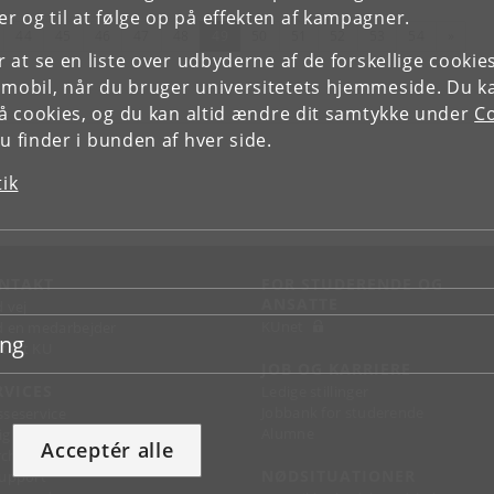
r og til at følge op på effekten af kampagner.
rrige
(nuværende)
Næste
44
45
46
47
48
49
50
51
52
53
54
»
or at se en liste over udbyderne af de forskellige cooki
 mobil, når du bruger universitetets hjemmeside. Du k
slå cookies, og du kan altid ændre dit samtykke under
Co
 finder i bunden af hver side.
tik
NTAKT
FOR STUDERENDE OG
ANSATTE
d vej
KUnet
d en medarbejder
ing
takt KU
JOB OG KARRIERE
RVICES
Ledige stillinger
Jobbank for studerende
sseservice
Alumne
ignguide
Acceptér alle
chandise
NØDSITUATIONER
support