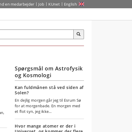
ind en medarbejder
Job
KUnet
English
Spørgsmål om Astrofysik
og Kosmologi
Kan fuldmånen stå ved siden af
Solen?
En dejlig morgen går jeg til Esrum Sø
for at morgenbade. En morgen med
et flot syn, jeg ikke…
an,
Hvor mange atomer er der i
Universet, og kommer der flere