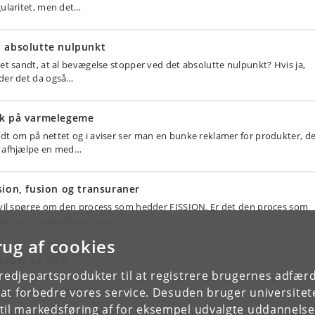
gularitet, men det…
 absolutte nulpunkt
det sandt, at al bevægelse stopper ved det absolutte nulpunkt? Hvis ja,
der det da også…
lk på varmelegeme
dt om på nettet og i aviser ser man en bunke reklamer for produkter, d
 afhjælpe en med…
sion, fusion og transuraner
 vil spørge om den process som hedder FISSION. Er det den proces som
ges ved opdagelse af nye…
rug af cookies
toper og zink
tredjepartsprodukter til at registrere brugernes adfæ
 vil spørge om hvordan man betegner en given Isotop. En Isotop af
e at forbedre vores service. Desuden bruger universitet
empelvis Jern. Og hvilken…
il markedsføring af for eksempel udvalgte uddannelser e