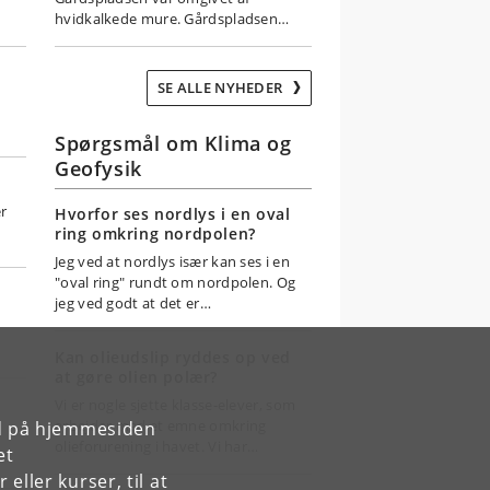
hvidkalkede mure. Gårdspladsen…
SE ALLE NYHEDER
Spørgsmål om Klima og
Geofysik
er
Hvorfor ses nordlys i en oval
ring omkring nordpolen?
Jeg ved at nordlys især kan ses i en
"oval ring" rundt om nordpolen. Og
jeg ved godt at det er…
Kan olieudslip ryddes op ved
at gøre olien polær?
Vi er nogle sjette klasse-elever, som
arbejder med et emne omkring
rd på hjemmesiden
olieforurening i havet. Vi har…
et
ller kurser, til at