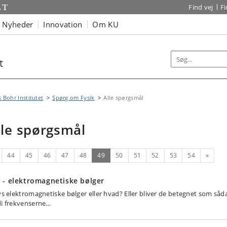
Find vej
F
Nyheder
Innovation
Om KU
t
s Bohr Institutet
Spørg om Fysik
Alle spørgsmål
lle spørgsmål
rrige
(nuværende)
Næste
44
45
46
47
48
49
50
51
52
53
54
»
 - elektromagnetiske bølger
lys elektromagnetiske bølger eller hvad? Eller bliver de betegnet som såd
di frekvenserne…