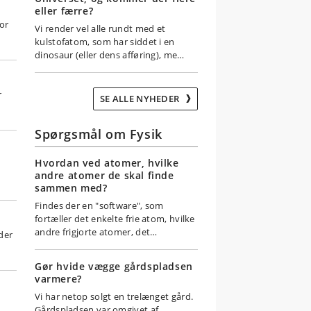
eller færre?
for
Vi render vel alle rundt med et
kulstofatom, som har siddet i en
dinosaur (eller dens afføring), me…
r
SE ALLE NYHEDER
Spørgsmål om Fysik
Hvordan ved atomer, hvilke
andre atomer de skal finde
sammen med?
Findes der en "software", som
fortæller det enkelte frie atom, hvilke
andre frigjorte atomer, det…
ider
Gør hvide vægge gårdspladsen
varmere?
Vi har netop solgt en trelænget gård.
Gårdspladsen var omgivet af