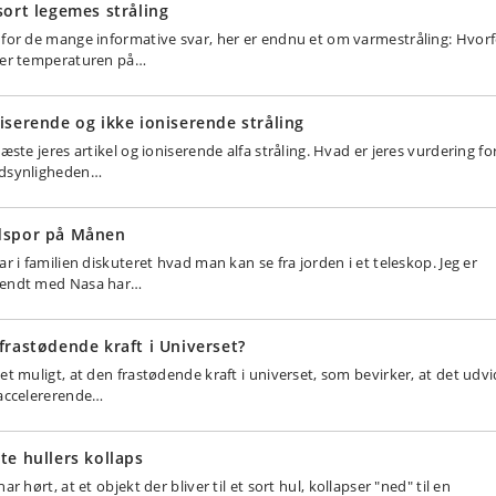
sort legemes stråling
 for de mange informative svar, her er endnu et om varmestråling: Hvor
der temperaturen på…
iserende og ikke ioniserende stråling
læste jeres artikel og ioniserende alfa stråling. Hvad er jeres vurdering fo
dsynligheden…
dspor på Månen
ar i familien diskuteret hvad man kan se fra jorden i et teleskop. Jeg er
endt med Nasa har…
frastødende kraft i Universet?
det muligt, at den frastødende kraft i universet, som bevirker, at det udv
 accelererende…
te hullers kollaps
har hørt, at et objekt der bliver til et sort hul, kollapser "ned" til en