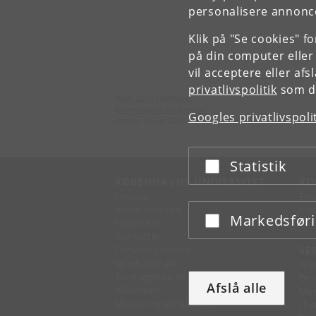
personalisere annonce
Fo
«
Klik på "Se cookies" f
på din computer eller
vil acceptere eller af
privatlivspolitik
som du
Niels Bohr Institutet
Københavns Universitet
Googles privatlivspoli
Jagtvej 155 A, 2200 København N.
Statistik
Acceptér eller afslå
KØBENHAVNS UNIVERSITET
KO
Ledelse
Fin
Administration
Fin
Markedsfør
Acceptér eller afslå
Fakulteter
Kon
Institutter
Forskningscentre
SE
Dyrehospitaler
Pre
Tandlægeskolen
Des
Afslå alle
Biblioteker
Mer
Museer og attraktioner
IT-