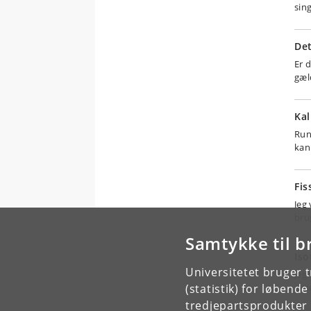
sin
Det
Er 
gæl
Ka
Run
kan
Fis
Jeg
bru
Samtykke til b
Iso
Universitetet bruger 
Jeg
(statistik) for løbend
eks
tredjepartsprodukter t