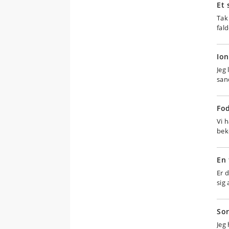
Et 
Tak
fal
Ion
Jeg 
san
Fo
Vi h
bek
En 
Er 
sig
Sor
Jeg 