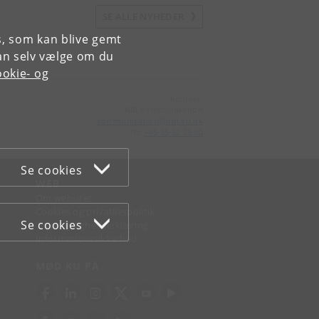
SE ALLE NYHEDER
es, som kan blive gemt
an selv vælge om du
okie- og
Kontakt:
NBI Kommunikation
kommunikation
@
nbi
.
ku
.
dk
Tlf:
+45 35 32 79 00
Se cookies
WEB
Om websitet
Cookies og privatlivspolitik
Se cookies
Tilgængelighedserklæring
Informationssikkerhed
MØD KU PÅ