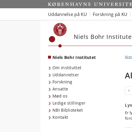
Start
Uddannelse på KU
Forskning på KU
Niels Bohr Institute
Niels Bohr Institutet
Niel
Om instituttet
A
Uddannelser
Forskning
Ansatte
Fo
«
Mød os
Ledige stillinger
Lys
NBI Biblioteket
Er 
Kontakt
for