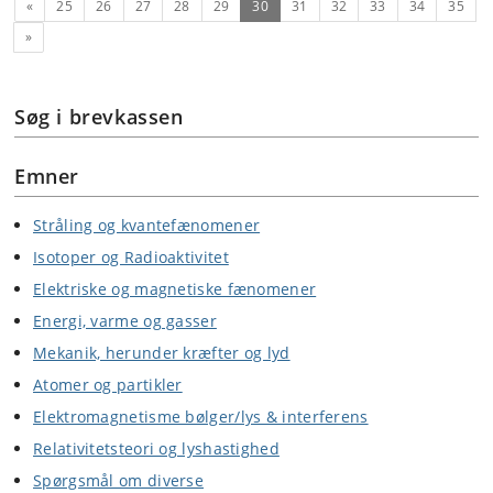
Forrige
(nuværende)
«
25
26
27
28
29
30
31
32
33
34
35
Næste
»
Søg i brevkassen
Emner
Stråling og kvantefænomener
Isotoper og Radioaktivitet
Elektriske og magnetiske fænomener
Energi, varme og gasser
Mekanik, herunder kræfter og lyd
Atomer og partikler
Elektromagnetisme bølger/lys & interferens
Relativitetsteori og lyshastighed
Spørgsmål om diverse