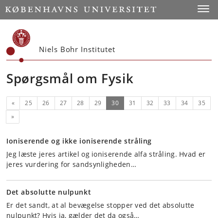
Start
Toggl
Niels Bohr Institutet
Spørgsmål om Fysik
Forrige
(nuværende)
«
25
26
27
28
29
30
31
32
33
34
35
Næste
»
Ioniserende og ikke ioniserende stråling
Jeg læste jeres artikel og ioniserende alfa stråling. Hvad er
jeres vurdering for sandsynligheden…
Det absolutte nulpunkt
Er det sandt, at al bevægelse stopper ved det absolutte
nulpunkt? Hvis ja, gælder det da også…