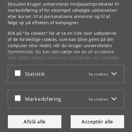
Desuden bruger universitetet tredjepartsprodukter til
KØBENHAVNS UNIVERSITET
markedsføring af for eksempel udvalgte uddannelser
eller kurser, til at personalisere annoncer og til at
KONTAKT
følge op på effekten af kampagner.
SERVICES
Klik på "Se cookies" for at se en liste over udbyderne
af de forskellige cookies, som kan blive gemt på din
FOR STUDERENDE OG ANSATTE
computer eller mobil, når du bruger universitetets
hjemmeside. Du kan selv vælge om du vil acceptere
JOB OG KARRIERE
eller afslå cookies, og du kan altid ændre dit samtykke
under
Cookie- og privatlivspolitik
som du finder i
NØDSITUATIONER
bunden af hver side.
Acceptér eller afslå
Statistik
Se cookies
Googles privatlivspolitik
WEB
MØD KU PÅ
Acceptér eller afslå
Markedsføring
Se cookies
Afslå alle
Acceptér alle