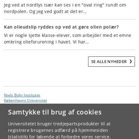
Jeg ved at nordlys især kan ses i en "oval ring" rundt om
nordpolen. Og jeg ved godt at det er…
Kan olieudslip ryddes op ved at gøre olien polær?
Vi er nogle sjette klasse-elever, som arbejder med et emne
omkring olieforurening i havet. Vi har…
SE ALLE NYHEDER
Niels Bohr Institutet
Københavns Universitet
Jagtvej 155 A, 2200 København N.
Samtykke til brug af cookies
Kontakt:
Peter Laursen
Universitetet bruger tredjepartsprodukter til at
spoerg
.
om
.
fysik
@
nbi
.
ku
.
dk
registrere brugernes adfærd på hjemmesiden
(statistik) for løbende at forbedre vores service.