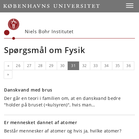
Start
Toggl
Niels Bohr Institutet
Spørgsmål om Fysik
Forrige
(nuværende)
«
26
27
28
29
30
31
32
33
34
35
36
Næste
»
Danskvand med brus
Der går en teori i familien om, at en danskvand bedre
"holder på bruset (=kulsyren)", hvis man…
Er mennesket dannet af atomer
Består mennesker af atomer og hvis ja, hvilke atomer?