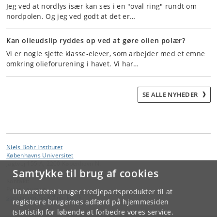
Jeg ved at nordlys især kan ses i en "oval ring" rundt om
nordpolen. Og jeg ved godt at det er…
Kan olieudslip ryddes op ved at gøre olien polær?
Vi er nogle sjette klasse-elever, som arbejder med et emne
omkring olieforurening i havet. Vi har…
SE ALLE NYHEDER
Niels Bohr Institutet
Københavns Universitet
Jagtvej 155 A, 2200 København N.
Samtykke til brug af cookies
Kontakt:
Peter Laursen
Universitetet bruger tredjepartsprodukter til at
spoerg
.
om
.
fysik
@
nbi
.
ku
.
dk
registrere brugernes adfærd på hjemmesiden
(statistik) for løbende at forbedre vores service.