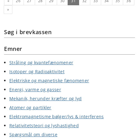
Forrige
(nuværende)
«
26
27
28
29
30
31
32
33
34
35
36
Næste
»
Søg i brevkassen
Emner
Stråling og kvantefænomener
Isotoper og Radioaktivitet
Elektriske og magnetiske fænomener
Energi, varme og gasser
Mekanik, herunder kræfter og lyd
Atomer og partikler
Elektromagnetisme bølger/lys & interferens
Relativitetsteori og lyshastighed
Spørgsmål om diverse