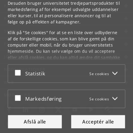
Desuden bruger universitetet tredjepartsprodukter til
KØBENHAVNS UNIVERSITET
markedsføring af for eksempel udvalgte uddannelser
eller kurser, til at personalisere annoncer og til at
KONTAKT
følge op på effekten af kampagner.
SERVICES
Klik på "Se cookies" for at se en liste over udbyderne
af de forskellige cookies, som kan blive gemt på din
FOR STUDERENDE OG ANSATTE
computer eller mobil, når du bruger universitetets
hjemmeside. Du kan selv vælge om du vil acceptere
JOB OG KARRIERE
eller afslå cookies, og du kan altid ændre dit samtykke
under
Cookie- og privatlivspolitik
som du finder i
NØDSITUATIONER
bunden af hver side.
Acceptér eller afslå
Statistik
Se cookies
Googles privatlivspolitik
WEB
MØD KU PÅ
Acceptér eller afslå
Markedsføring
Se cookies
Afslå alle
Acceptér alle