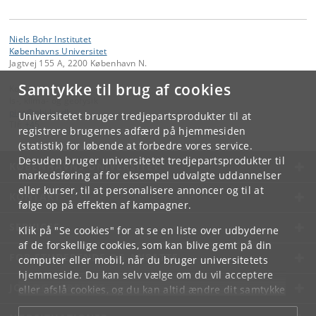
Niels Bohr Institutet
Københavns Universitet
Jagtvej 155 A, 2200 København N.
Samtykke til brug af cookies
Kontakt:
Is-, klima- og geofysik
pice
@
nbi
.
ku
.
dk
Universitetet bruger tredjepartsprodukter til at
Tlf:
+45
registrere brugernes adfærd på hjemmesiden
(statistik) for løbende at forbedre vores service.
Desuden bruger universitetet tredjepartsprodukter til
KØBENHAVNS UNIVERSITET
markedsføring af for eksempel udvalgte uddannelser
eller kurser, til at personalisere annoncer og til at
KONTAKT
følge op på effekten af kampagner.
SERVICES
Klik på "Se cookies" for at se en liste over udbyderne
af de forskellige cookies, som kan blive gemt på din
FOR STUDERENDE OG ANSATTE
computer eller mobil, når du bruger universitetets
hjemmeside. Du kan selv vælge om du vil acceptere
JOB OG KARRIERE
eller afslå cookies, og du kan altid ændre dit samtykke
under
Cookie- og privatlivspolitik
som du finder i