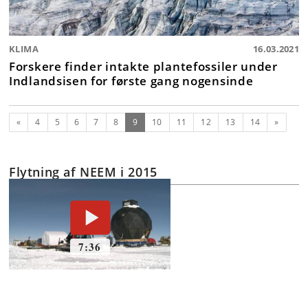
KLIMA
16.03.2021
Forskere finder intakte plantefossiler under
Indlandsisen for første gang nogensinde
Forrige
(nuværende)
Næste
«
4
5
6
7
8
9
10
11
12
13
14
»
Flytning af NEEM i 2015