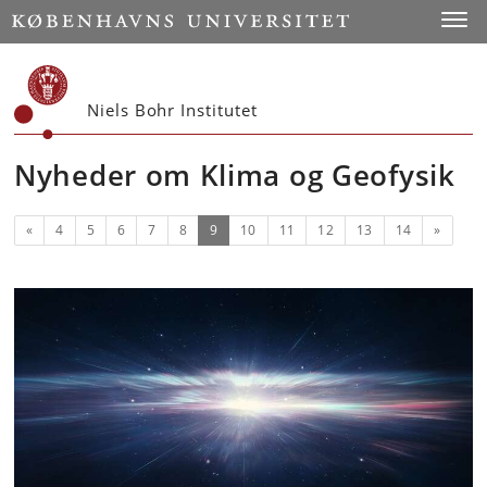
Start
Toggl
Niels Bohr Institutet
Nyheder om Klima og Geofysik
Forrige
(nuværende)
Næste
«
4
5
6
7
8
9
10
11
12
13
14
»