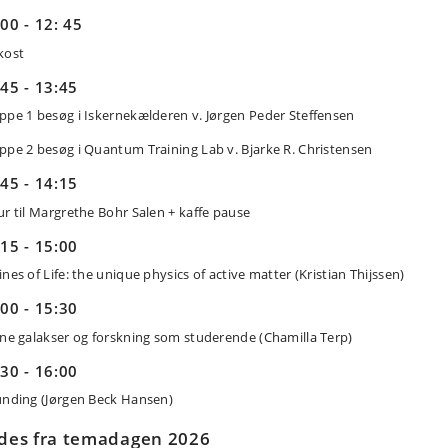
00 - 12: 45
kost
45 - 13:45
ppe 1 besøg i Iskernekælderen v. Jørgen Peder Steffensen
ppe 2 besøg i Quantum Training Lab v. Bjarke R. Christensen
45 - 14:15
ur til Margrethe Bohr Salen + kaffe pause
15 - 15:00
nes of Life: the unique physics of active matter (Kristian Thijssen)
00 - 15:30
rne galakser og forskning som studerende (Chamilla Terp)
30 - 16:00
unding (Jørgen Beck Hansen)
ides fra temadagen 2026