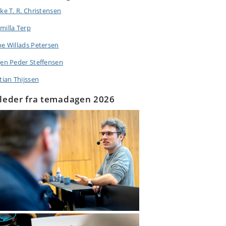
rke T. R. Christensen
milla Terp
pe Willads Petersen
gen Peder Steffensen
tian Thijssen
lleder fra temadagen 2026