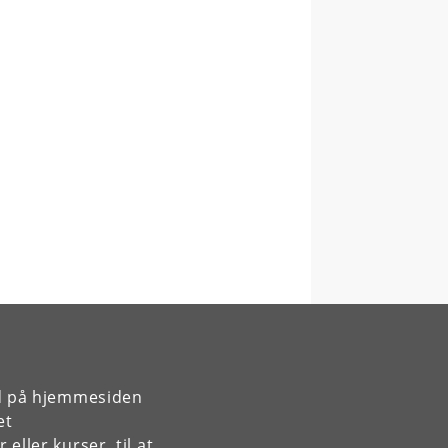
rd på hjemmesiden
et
ller kurser, til at