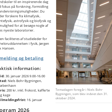
ndskoler til en inspirerende dag
 fokus på forskning, formidling
undervisningsmuligheder. Du
er forskere fra klimafysik,
ntefysik, astrofysik og biofysik og
 mulighed for at besøge nogle af
es nyeste laboratorier.
n faciliteres af studieleder for
heloruddannelsen i fysik, Jørgen
k Hansen.
lmelding og betaling
aktisk information:
id:
30. januar 2026 9.00-16.00
ted:
Niels Bohr Bygningen,
København
Temadagen foregår i Niels Bohr
ris:
200 kr. inkl. frokost, kaffe/te
Bygningen, som blev indviet den 31.
g kage
oktober 2024.
ilmeldingsfrist:
16. januar
ogram 2026