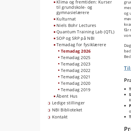
Klima og fremtiden: Kurser
gru
til grundskole- og
med
gymnasielærere
og 
Kulturnat
mød
kva
Niels Bohr Lectures
får
Quantum Training Lab (QTL)
vor
SOP og SRP på NBI
Temadag for fysiklærere
Dage
Temadag 2026
bac
Bec
Temadag 2025
Temadag 2023
Ti
Temadag 2022
Temadag 2021
Pr
Temadag 2020
T
Temadag 2019
S
Åbent Hus
Ledige stillinger
P
NBI Biblioteket
o
Kontakt
T
Pr