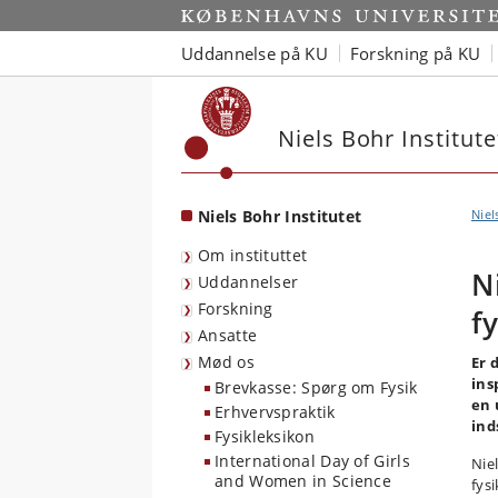
Start
Uddannelse på KU
Forskning på KU
Niels Bohr Institute
Niels Bohr Institutet
Niel
Om instituttet
N
Uddannelser
Forskning
f
Ansatte
Mød os
Er 
ins
Brevkasse: Spørg om Fysik
en 
Erhvervspraktik
ind
Fysikleksikon
International Day of Girls
Niel
and Women in Science
fys