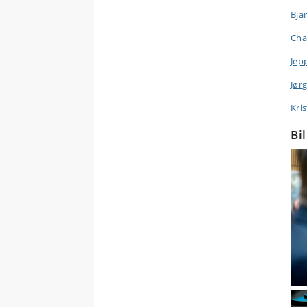
Bja
Cha
Jep
Jør
Kris
Bi