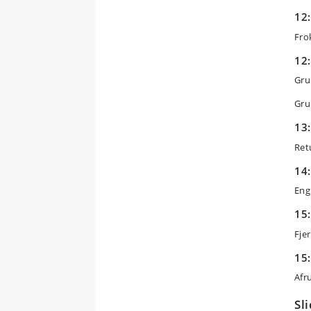
12:
Fro
12:
Gru
Gru
13:
Ret
14:
Engi
15:
Fje
15:
Afr
Sl