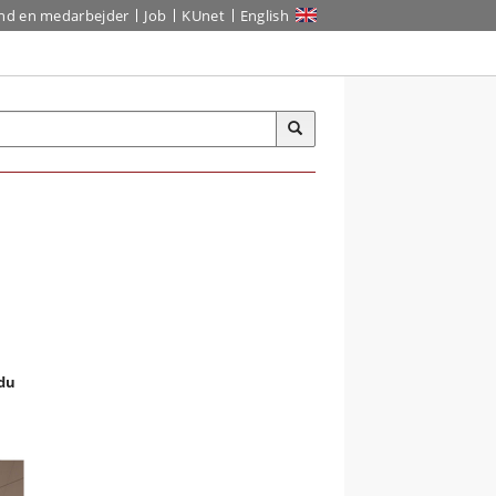
ind en medarbejder
Job
KUnet
English
 du