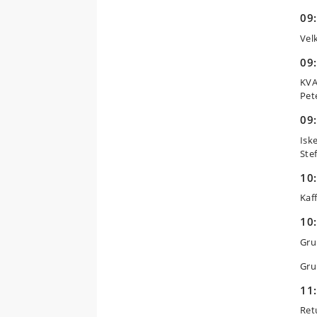
09:
Vel
09:
KVA
Pet
09:
Isk
Ste
10:
Kaf
10:
Gru
Gru
11:
Ret