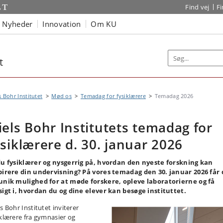
Find vej
F
Nyheder
Innovation
Om KU
t
s Bohr Institutet
Mød os
Temadag for fysiklærere
Temadag 2026
iels Bohr Institutets temadag for
ysiklærere d. 30. januar 2026
du fysiklærer og nysgerrig på, hvordan den nyeste forskning kan
pirere din undervisning? På vores temadag den 30. januar 2026 får
unik mulighed for at møde forskere, opleve laboratorierne og få
sigt i, hvordan du og dine elever kan besøge instituttet.
s Bohr Institutet inviterer
iklærere fra gymnasier og