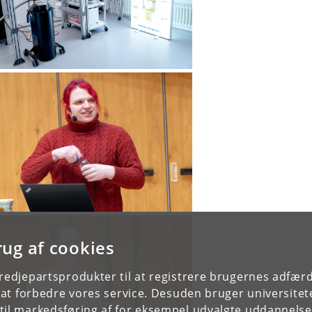
rug af cookies
tredjepartsprodukter til at registrere brugernes adfæ
e at forbedre vores service. Desuden bruger universitet
il markedsføring af for eksempel udvalgte uddannelser e