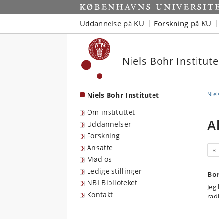
Start
Uddannelse på KU
Forskning på KU
Niels Bohr Institute
Niels Bohr Institutet
Niel
Om instituttet
A
Uddannelser
Forskning
Ansatte
Fo
«
Mød os
Ledige stillinger
Bor
NBI Biblioteket
Jeg
Kontakt
rad