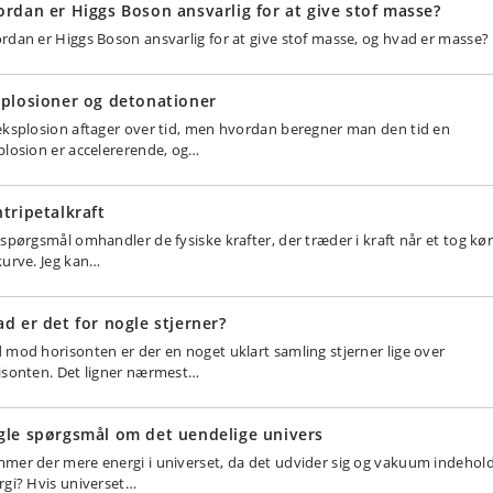
rdan er Higgs Boson ansvarlig for at give stof masse?
rdan er Higgs Boson ansvarlig for at give stof masse, og hvad er masse?
plosioner og detonationer
eksplosion aftager over tid, men hvordan beregner man den tid en
plosion er accelererende, og…
tripetalkraft
 spørgsmål omhandler de fysiske krafter, der træder i kraft når et tog kør
kurve. Jeg kan…
d er det for nogle stjerner?
 mod horisonten er der en noget uklart samling stjerner lige over
isonten. Det ligner nærmest…
le spørgsmål om det uendelige univers
mer der mere energi i universet, da det udvider sig og vakuum indehol
rgi? Hvis universet…