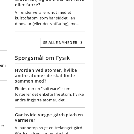
eller færre?
Vi render vel alle rundt med et
kulstofatom, som har siddet i en
dinosaur (eller dens afføring), me…
SE ALLE NYHEDER
Spørgsmål om Fysik
er i
Hvordan ved atomer, hvilke
andre atomer de skal finde
sammen med?
Findes der en "software", som
fortæller det enkelte frie atom, hvilke
andre frigjorte atomer, det…
Gør hvide vægge gårdspladsen
varmere?
der
Vi har netop solgt en trelænget gård.
Gårdspladsen var omgivet af