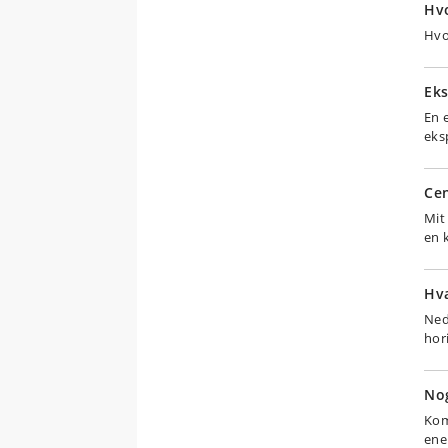
Hvo
Hvo
Eks
En 
eks
Cen
Mit
en 
Hva
Ned
hor
Nog
Kom
ene