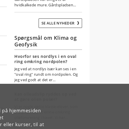
hvidkalkede mure. Gårdspladsen…
SE ALLE NYHEDER
Spørgsmål om Klima og
Geofysik
,
Hvorfor ses nordlys i en oval
ring omkring nordpolen?
Jeg ved at nordlys især kan ses i en
"oval ring" rundt om nordpolen. Og
e
jeg ved godt at det er…
Kan olieudslip ryddes op ved
at gøre olien polær?
Vi er nogle sjette klasse-elever, som
ad
rd på hjemmesiden
arbejder med et emne omkring
et
olieforurening i havet. Vi har…
ller kurser, til at