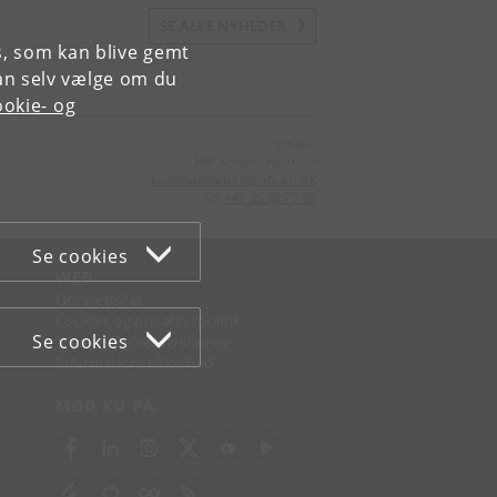
SE ALLE NYHEDER
es, som kan blive gemt
an selv vælge om du
okie- og
Kontakt:
NBI Kommunikation
kommunikation
@
nbi
.
ku
.
dk
Tlf:
+45 35 32 79 00
Se cookies
WEB
Om websitet
Cookies og privatlivspolitik
Se cookies
Tilgængelighedserklæring
Informationssikkerhed
MØD KU PÅ