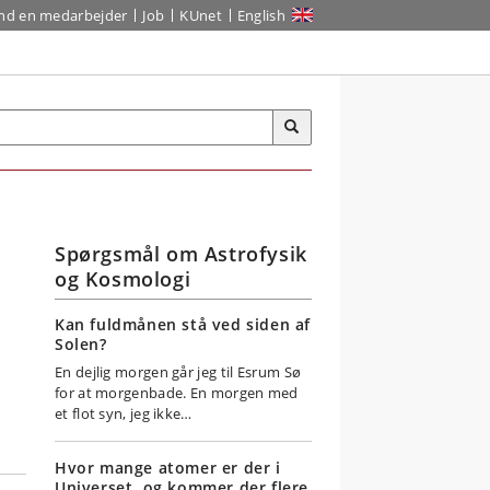
ind en medarbejder
Job
KUnet
English
Spørgsmål om Astrofysik
og Kosmologi
Kan fuldmånen stå ved siden af
Solen?
En dejlig morgen går jeg til Esrum Sø
for at morgenbade. En morgen med
et flot syn, jeg ikke…
Hvor mange atomer er der i
Universet, og kommer der flere