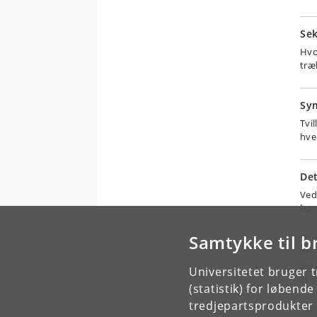
Se
Hvo
træ
Sym
Tvil
hve
Det
Ved
hæ
Samtykke til b
En
Jeg
Universitetet bruger 
er 1
(statistik) for løbend
tredjepartsprodukter t