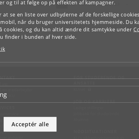
r og til at følge op på effekten af kampagner.
rrige
(nuværende)
Næste
13
14
15
16
17
18
19
20
21
22
23
»
or at se en liste over udbyderne af de forskellige cooki
 mobil, når du bruger universitetets hjemmeside. Du k
slå cookies, og du kan altid ændre dit samtykke under
Co
 finder i bunden af hver side.
tik
NTAKT
FOR STUDERENDE OG
ANSATTE
d vej
KUnet
d en medarbejder
ing
takt KU
JOB OG KARRIERE
RVICES
Ledige stillinger
Jobbank for studerende
sseservice
Alumne
ignguide
Acceptér alle
chandise
NØDSITUATIONER
support
 leverandører
KU's sikkerhedsberedskab