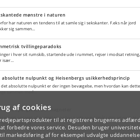
kskantede mønstre i naturen
rfor har naturen en tendens til at samle sig i sekskanter. F.eks når jord
kker sig sammen…
metrisk tvillingeparadoks
linger i hver sit rumskib, startende ude i rummet, rejser i modsat retning
r især…
 absolutte nulpunkt og Heisenbergs usikkerhedsprincip
 det absolutte nulpunkt er der ingen bevægelse, men hvordan kan dett
nge sammen med…
rug af cookies
 masse spørgsmål om magneter
 er meget optaget af magneter, og har nogle spørgsmål i den retning: Hv
tredjepartsprodukter til at registrere brugernes adfæ
 Tesla i gram elle…
e at forbedre vores service. Desuden bruger universitet
il markedsføring af for eksempel udvalgte uddannelser e