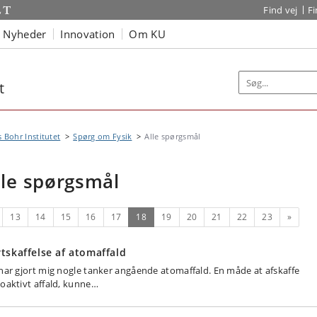
Find vej
F
Nyheder
Innovation
Om KU
t
s Bohr Institutet
Spørg om Fysik
Alle spørgsmål
lle spørgsmål
rrige
(nuværende)
Næste
13
14
15
16
17
18
19
20
21
22
23
»
tskaffelse af atomaffald
 har gjort mig nogle tanker angående atomaffald. En måde at afskaffe
ioaktivt affald, kunne…