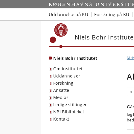
Start
Uddannelse på KU
Forskning på KU
Niels Bohr Institute
Niels Bohr Institutet
Niel
Om instituttet
A
Uddannelser
Forskning
Ansatte
Fo
«
Mød os
Ledige stillinger
Går
NBI Biblioteket
Jeg 
Kontakt
hed