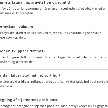
mmets krumning, gravitation og rumtid
rfor går tiden langsommere når man er i nærheden af et objekt med en
rm masse, fx planeten…
jerneskud i vakuum
lke fysiske kræfter spiller ind ved stjerneskud i vakuum, og for hvilke
eor-stykker, der…
ker en svupper i rummet?
 den fungere i lufttomt rum? Hvis man tager den med uden for jordens
osfære og placerer den…
rdan falder stof ind i et sort hul?
materiale der bliver indfanget af et sort hul, vil det falde ind i det sorte h
alle sider…
egning af stjernernes positioner
 forsøger at beregne en stjernes position, men det lykkedes ikke rigtigt fo