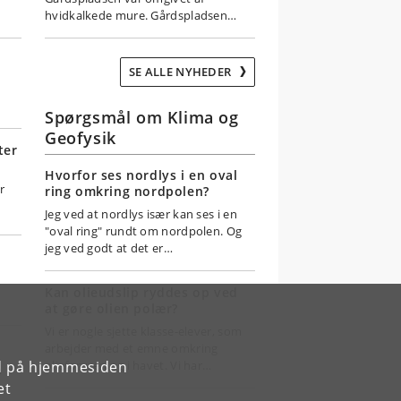
hvidkalkede mure. Gårdspladsen…
SE ALLE NYHEDER
Spørgsmål om Klima og
Geofysik
ter
Hvorfor ses nordlys i en oval
r
ring omkring nordpolen?
Jeg ved at nordlys især kan ses i en
"oval ring" rundt om nordpolen. Og
jeg ved godt at det er…
Kan olieudslip ryddes op ved
at gøre olien polær?
Vi er nogle sjette klasse-elever, som
arbejder med et emne omkring
rd på hjemmesiden
olieforurening i havet. Vi har…
å
et