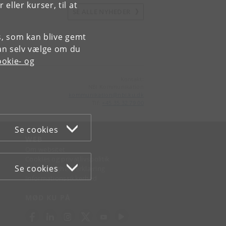
ller kurser, til at
SE ALLE NYHEDER
es, som kan blive gemt
an selv vælge om du
okie- og
Kontakt:
NBI Kommunikation
kommunikation
@
nbi
.
ku
.
dk
Tlf:
+45 35 32 79 00
Se cookies
WEB
Om websitet
Cookies og privatlivspolitik
Se cookies
Tilgængelighedserklæring
Informationssikkerhed
MØD KU PÅ