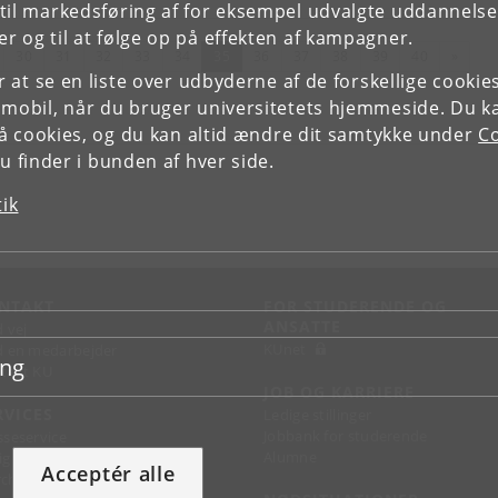
il markedsføring af for eksempel udvalgte uddannelser e
r og til at følge op på effekten af kampagner.
rrige
(nuværende)
Næste
30
31
32
33
34
35
36
37
38
39
40
»
or at se en liste over udbyderne af de forskellige cooki
 mobil, når du bruger universitetets hjemmeside. Du k
slå cookies, og du kan altid ændre dit samtykke under
Co
 finder i bunden af hver side.
tik
NTAKT
FOR STUDERENDE OG
ANSATTE
d vej
KUnet
d en medarbejder
ing
takt KU
JOB OG KARRIERE
RVICES
Ledige stillinger
Jobbank for studerende
sseservice
Alumne
ignguide
Acceptér alle
chandise