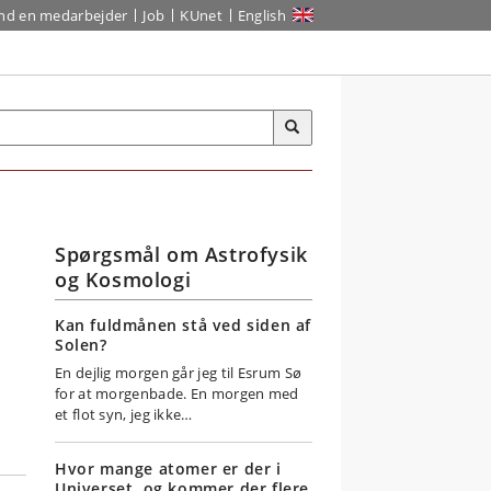
ind en medarbejder
Job
KUnet
English
Spørgsmål om Astrofysik
og Kosmologi
Kan fuldmånen stå ved siden af
Solen?
En dejlig morgen går jeg til Esrum Sø
for at morgenbade. En morgen med
et flot syn, jeg ikke…
Hvor mange atomer er der i
Universet, og kommer der flere