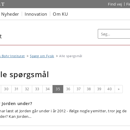
Find vej
F
Nyheder
Innovation
Om KU
t
s Bohr Institutet
Spørg om Fysik
Alle spørgsmål
lle spørgsmål
rrige
(nuværende)
Næste
30
31
32
33
34
35
36
37
38
39
40
»
 Jorden under?
har læst at Jorden går under i år 2012 - ifølge nogle yemitter, tror jeg de
der? Kan Jorden…