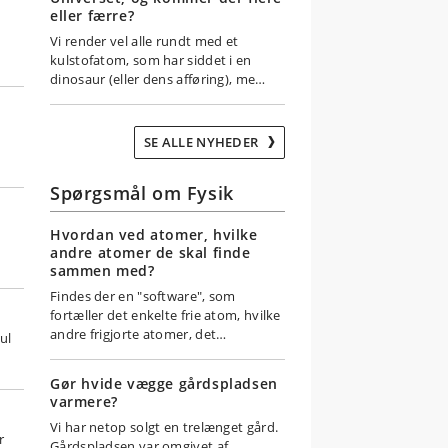
eller færre?
Vi render vel alle rundt med et
kulstofatom, som har siddet i en
dinosaur (eller dens afføring), me…
SE ALLE NYHEDER
Spørgsmål om Fysik
Hvordan ved atomer, hvilke
andre atomer de skal finde
sammen med?
Findes der en "software", som
fortæller det enkelte frie atom, hvilke
andre frigjorte atomer, det…
ul
Gør hvide vægge gårdspladsen
varmere?
Vi har netop solgt en trelænget gård.
r
Gårdspladsen var omgivet af