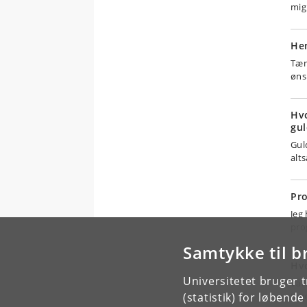
mig
Hen
Tæn
øns
Hvo
gul
Gul
alt
Pro
Jeg
pro
Samtykke til b
Hvo
Universitetet bruger 
Var
(statistik) for løbend
tag