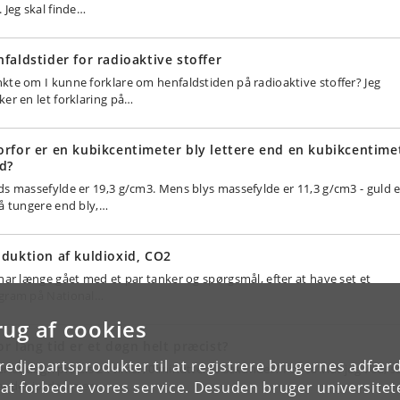
. Jeg skal finde…
faldstider for radioaktive stoffer
kte om I kunne forklare om henfaldstiden på radioaktive stoffer? Jeg
ker en let forklaring på…
rfor er en kubikcentimeter bly lettere end en kubikcentime
d?
ds massefylde er 19,3 g/cm3. Mens blys massefylde er 11,3 g/cm3 - guld e
så tungere end bly,…
duktion af kuldioxid, CO2
 har længe gået med et par tanker og spørgsmål, efter at have set et
gram på National…
rug af cookies
r lang tid er et døgn helt præcist?
tredjepartsprodukter til at registrere brugernes adfæ
er et døgn præcis 24 timer, 0 minutter, 0 sekunder? For så vidt jeg ved, s
e at forbedre vores service. Desuden bruger universitet
er det jorden mer…