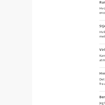
Ru
Hvo
eno
St
Hvi
met
Vir
Kan
atm
Hvo
Det 
fra 
Ber
Jeg