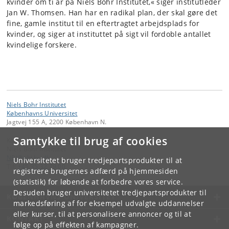
kvinder om ti år på Niels Bohr Institutet,« siger institutleder
Jan W. Thomsen. Han har en radikal plan, der skal gøre det
fine, gamle institut til en eftertragtet arbejdsplads for
kvinder, og
siger at instituttet på sigt vil fordoble antallet
kvindelige forskere.
Niels Bohr Institutet
Københavns Universitet
Jagtvej 155 A, 2200 København N.
Samtykke til brug af cookies
Kontakt:
Niels Bohr Institutet
NBI
@
nbi
.
ku
.
dk
Universitetet bruger tredjepartsprodukter til at
Tlf:
+45 35 32 79 00
registrere brugernes adfærd på hjemmesiden
(statistik) for løbende at forbedre vores service.
Desuden bruger universitetet tredjepartsprodukter til
KØBENHAVNS UNIVERSITET
markedsføring af for eksempel udvalgte uddannelser
eller kurser, til at personalisere annoncer og til at
KONTAKT
følge op på effekten af kampagner.