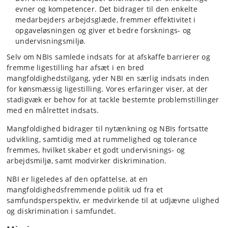
evner og kompetencer. Det bidrager til den enkelte
medarbejders arbejdsglæde, fremmer effektivitet i
opgaveløsningen og giver et bedre forsknings- og
undervisningsmiljø.
Selv om NBIs samlede indsats for at afskaffe barrierer og
fremme ligestilling har afsæt i en bred
mangfoldighedstilgang, yder NBI en særlig indsats inden
for kønsmæssig ligestilling. Vores erfaringer viser, at der
stadigvæk er behov for at tackle bestemte problemstillinger
med en målrettet indsats.
Mangfoldighed bidrager til nytænkning og NBIs fortsatte
udvikling, samtidig med at rummelighed og tolerance
fremmes, hvilket skaber et godt undervisnings- og
arbejdsmiljø, samt modvirker diskrimination.
NBI er ligeledes af den opfattelse, at en
mangfoldighedsfremmende politik ud fra et
samfundsperspektiv, er medvirkende til at udjævne ulighed
og diskrimination i samfundet.