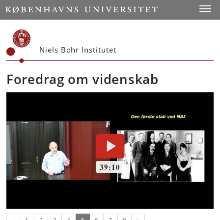
Start
Toggl
Niels Bohr Institutet
Foredrag om videnskab
Forrige
(nuværende)
Næste