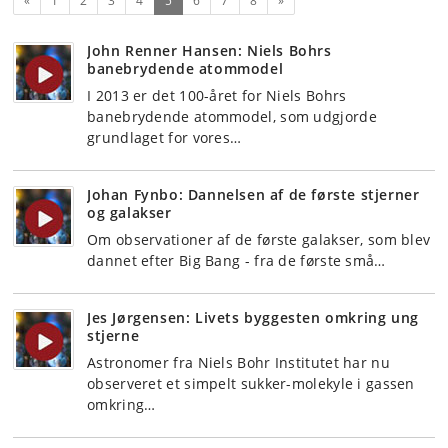
«
1
2
3
4
5
6
7
8
»
John Renner Hansen: Niels Bohrs
banebrydende atommodel
I 2013 er det 100-året for Niels Bohrs
banebrydende atommodel, som udgjorde
grundlaget for vores…
Johan Fynbo: Dannelsen af de første stjerner
og galakser
Om observationer af de første galakser, som blev
dannet efter Big Bang - fra de første små…
Jes Jørgensen: Livets byggesten omkring ung
stjerne
Astronomer fra Niels Bohr Institutet har nu
observeret et simpelt sukker-molekyle i gassen
omkring…