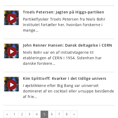
Troels Petersen: Jagten på Higgs-partiken
Partikelfysiker Troels Petersen fra Niels Bohr
Institutet fortæller her, hvordan forskerne i
mange…
John Renner Hansen: Dansk deltagelse i CERN
Niels Bohr var en af initiativtagerne til
etableringen af CERN i 1954. Sidenhen har
danske forskere…
Kim Splittorff: Kvarker i det tidlige univers
I øjeblikkene efter Big Bang var universet
domineret af en cocktail eller ursuppe bestående
af frie…
Forrige
(nuværende)
Næste
«
1
2
3
4
5
6
7
8
»