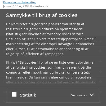
Københavns Universitet
Jagtvej 155 A, 2200 København N.
Samtykke til brug af cookies
Kontakt:
Kommunikation
kommunikation
@
nbi
.
ku
.
dk
Universitetet bruger tredjepartsprodukter til at
Tlf:
+45 +45 24804736
registrere brugernes adfærd på hjemmesiden
(statistik) for løbende at forbedre vores service.
Desuden bruger universitetet tredjepartsprodukter til
KØBENHAVNS UNIVERSITET
markedsføring af for eksempel udvalgte uddannelser
eller kurser, til at personalisere annoncer og til at
KONTAKT
følge op på effekten af kampagner.
SERVICES
Klik på "Se cookies" for at se en liste over udbyderne
af de forskellige cookies, som kan blive gemt på din
FOR STUDERENDE OG ANSATTE
computer eller mobil, når du bruger universitetets
hjemmeside. Du kan selv vælge om du vil acceptere
JOB OG KARRIERE
eller afslå cookies, og du kan altid ændre dit samtykke
under
Cookie- og privatlivspolitik
som du finder i
NØDSITUATIONER
bunden af hver side.
Acceptér eller afslå
Statistik
Se cookies
Googles privatlivspolitik
WEB